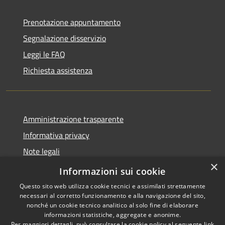
Prenotazione appuntamento
Segnalazione disservizio
Leggi le FAQ
Richiesta assistenza
Amministrazione trasparente
Informativa privacy
Note legali
×
Dichiarazione di accessibilità
Informazioni sui cookie
Questo sito web utilizza cookie tecnici e assimilati strettamente
necessari al corretto funzionamento e alla navigazione del sito,
nonché un cookie tecnico analitico al solo fine di elaborare
informazioni statistiche, aggregate e anonime.
RSS
Copyright © 2026 • Comune di
Per maggiori dettagli, può consultare la cookie policy al seguente
link