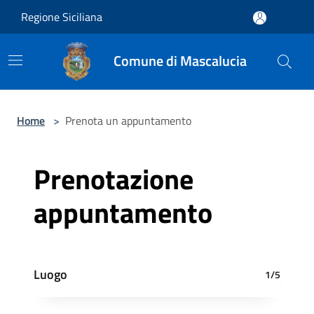
Salta al contenuto principale
Regione Siciliana
Comune di Mascalucia
Home
>
Prenota un appuntamento
Prenotazione
appuntamento
Luogo
1/5