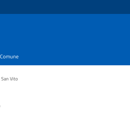
il Comune
i San Vito
o