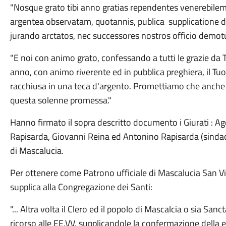
"Nosque grato tibi anno gratias rependentes venerebilem
argentea observatam, quotannis, publica supplicatione de
jurando arctatos, nec successores nostros officio demot
"E noi con animo grato, confessando a tutti le grazie da T
anno, con animo riverente ed in pubblica preghiera, il Tuo
racchiusa in una teca d'argento. Promettiamo che anche
questa solenne promessa."
Hanno firmato il sopra descritto documento i Giurati : A
Rapisarda, Giovanni Reina ed Antonino Rapisarda (sindac
di Mascalucia.
Per ottenere come Patrono ufficiale di Mascalucia San Vito
supplica alla Congregazione dei Santi:
"... Altra volta il Clero ed il popolo di Mascalcia o sia San
ricorso alle EE.VV. supplicandole la confermazione della el