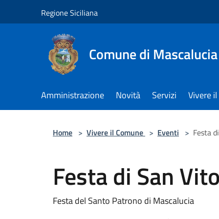
Salta al contenuto principale
Regione Siciliana
Comune di Mascalucia
Amministrazione
Novità
Servizi
Vivere 
Home
>
Vivere il Comune
>
Eventi
>
Festa d
Festa di San Vit
Festa del Santo Patrono di Mascalucia