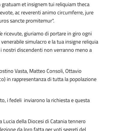
 gratuam et insignem tui reliquiam theca
vote, ac reverenti animo circumferre, jure
uros sancte promitemur".
e ricevute, giuriamo di portare in giro ogni
 venerabile simulacro e la tua insigne reliquia
 i nostri discendenti non verranno meno a
gostino Vasta, Matteo Consoli, Ottavio
o) in rappresentanza di tutta la popolazione
, i fedeli inviarono la richiesta e questa
cta Lucia della Diocesi di Catania tennero
ezione da loro fatta per voti segreti del