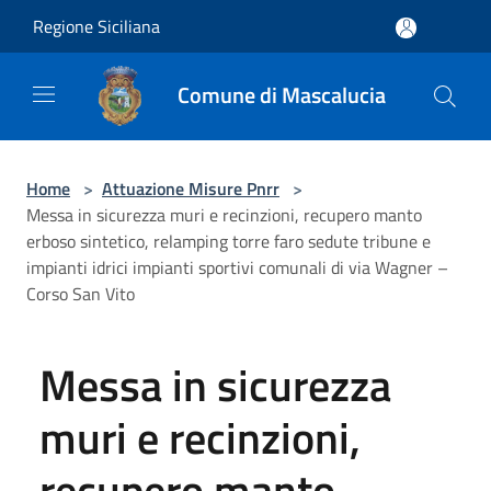
Salta al contenuto principale
Regione Siciliana
Comune di Mascalucia
Home
>
Attuazione Misure Pnrr
>
Messa in sicurezza muri e recinzioni, recupero manto
erboso sintetico, relamping torre faro sedute tribune e
impianti idrici impianti sportivi comunali di via Wagner –
Corso San Vito
Messa in sicurezza
muri e recinzioni,
recupero manto